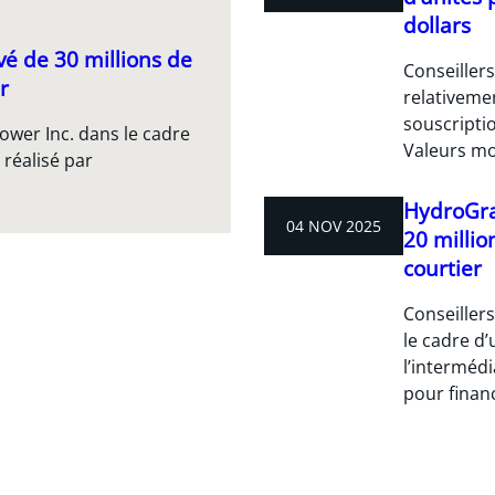
dollars
é de 30 millions de
Conseiller
r
relativeme
souscriptio
ower Inc. dans le cadre
Valeurs mo
 réalisé par
HydroGra
04 NOV 2025
20 millio
courtier
Conseiller
le cadre d
l’intermédi
pour finan