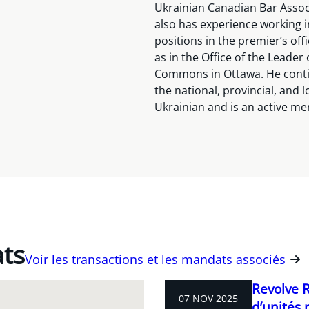
Ukrainian Canadian Bar Associ
also has experience working i
positions in the premier’s off
as in the Office of the Leader
Commons in Ottawa. He contin
the national, provincial, and l
Ukrainian and is an active m
ats
Voir les transactions et les mandats associés
Revolve 
07 NOV 2025
d’unités 