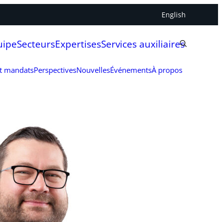
English
uipe
Secteurs
Expertises
Services auxiliaires
et mandats
Perspectives
Nouvelles
Événements
À propos