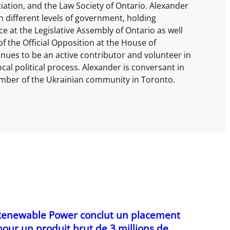
ation, and the Law Society of Ontario. Alexander
n different levels of government, holding
ice at the Legislative Assembly of Ontario as well
 of the Official Opposition at the House of
ues to be an active contributor and volunteer in
ocal political process. Alexander is conversant in
ember of the Ukrainian community in Toronto.
Renewable Power conclut un placement
pour un produit brut de 3 millions de