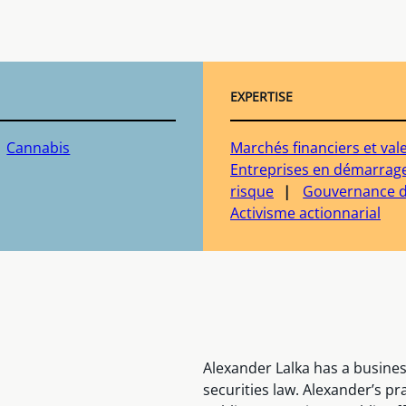
EXPERTISE
Cannabis
Marchés financiers et val
Entreprises en démarrage
risque
Gouvernance d
Activisme actionnarial
Alexander Lalka has a busines
securities law. Alexander’s pr