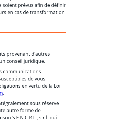
 soient prévus afin de définir
eurs en cas de transformation
ents provenant d’autres
un conseil juridique.
 des communications
susceptibles de vous
igations en vertu de la Loi
om
.
 intégralement sous réserve
ute autre forme de
n S.E.N.C.R.L., s.r.l. qui