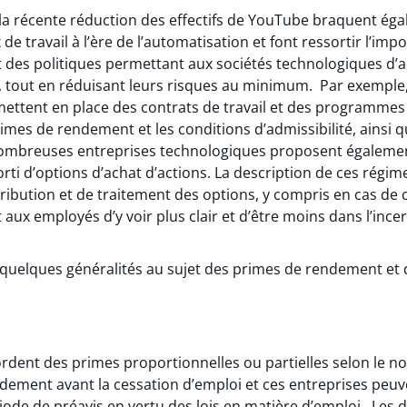
 la récente réduction des effectifs de YouTube braquent éga
 de travail à l’ère de l’automatisation et font ressortir l’i
t des politiques permettant aux sociétés technologiques d’
e, tout en réduisant leurs risques au minimum. Par exemple, 
ettent en place des contrats de travail et des programmes 
rimes de rendement et les conditions d’admissibilité, ainsi 
ombreuses entreprises technologiques proposent égalemen
ti d’options d’achat d’actions. La description de ces régim
tribution et de traitement des options, y compris en cas de 
ux employés d’y voir plus clair et d’être moins dans l’ince
uelques généralités au sujet des primes de rendement et d
rdent des primes proportionnelles ou partielles selon le no
dement avant la cessation d’emploi et ces entreprises peuv
ode de préavis en vertu des lois en matière d’emploi. Les d