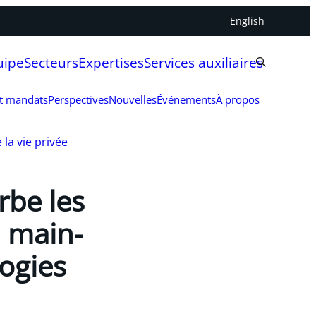
English
uipe
Secteurs
Expertises
Services auxiliaires
et mandats
Perspectives
Nouvelles
Événements
À propos
 la vie privée
urbe les
a main-
ogies