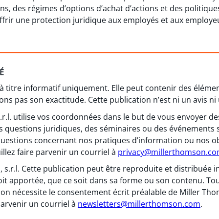
, des régimes d’options d’achat d’actions et des politiques
’offrir une protection juridique aux employés et aux employ
É
 à titre informatif uniquement. Elle peut contenir des élém
ns pas son exactitude. Cette publication n’est ni un avis ni 
 s.r.l. utilise vos coordonnées dans le but de vous envoyer
s questions juridiques, des séminaires ou des événements 
questions concernant nos pratiques d’information ou nos obl
llez faire parvenir un courriel à
privacy@millerthomson.c
, s.r.l. Cette publication peut être reproduite et distribuée
oit apportée, que ce soit dans sa forme ou son contenu. To
on nécessite le consentement écrit préalable de Miller Thomso
arvenir un courriel à
newsletters@millerthomson.com
.