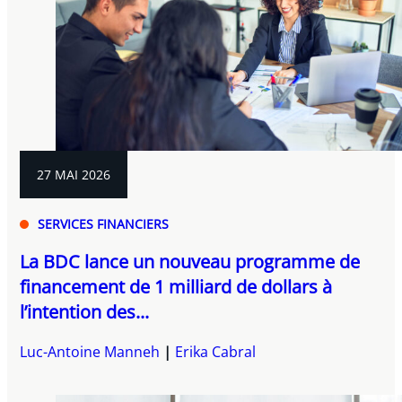
27 MAI 2026
SERVICES FINANCIERS
La BDC lance un nouveau programme de
financement de 1 milliard de dollars à
l’intention des...
Luc-Antoine Manneh
Erika Cabral