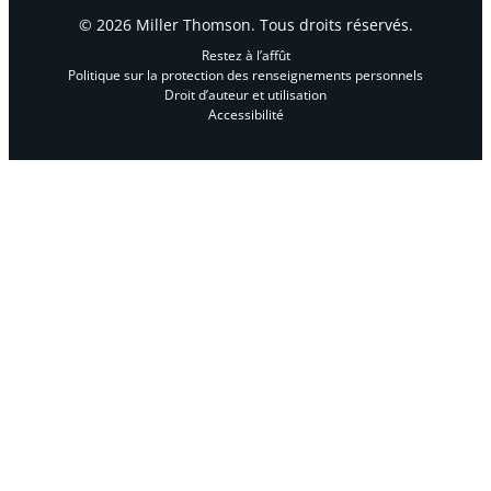
© 2026 Miller Thomson. Tous droits réservés.
Restez à l’affût
Politique sur la protection des renseignements personnels
Droit d’auteur et utilisation
Accessibilité