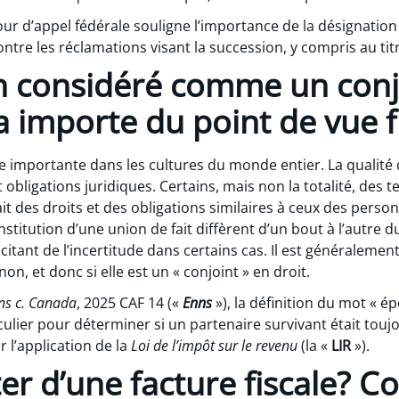
ur d’appel fédérale souligne l’importance de la désignation 
ontre les réclamations visant la succession, y compris au ti
 considéré comme un conjo
 importe du point de vue f
 importante dans les cultures du monde entier. La qualit
 obligations juridiques. Certains, mais non la totalité, des t
it des droits et des obligations similaires à ceux des pers
onstitution d’une union de fait diffèrent d’un bout à l’autre
citant de l’incertitude dans certains cas. Il est généralemen
n, et donc si elle est un « conjoint » en droit.
ns c. Canada
, 2025 CAF 14 («
Enns
»), la définition du mot « épo
ulier pour déterminer si un partenaire survivant était to
r l’application de la
Loi de l’impôt sur le revenu
(la «
LIR
»).
ter d’une facture fiscale? 