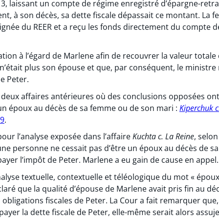
3, laissant un compte de régime enregistré d’épargne-retra
t, à son décès, sa dette fiscale dépassait ce montant. La 
désignée du REER et a reçu les fonds directement du compte 
ation à l’égard de Marlene afin de recouvrer la valeur totale 
 n’était plus son épouse et que, par conséquent, le ministre 
de Peter.
deux affaires antérieures où des conclusions opposées ont é
 un époux au décès de sa femme ou de son mari :
Kiperchuk c
89
.
our l’analyse exposée dans l’affaire
Kuchta c. La Reine
, selon
R, une personne ne cessait pas d’être un époux au décès de 
ayer l’impôt de Peter. Marlene a eu gain de cause en appel.
yse textuelle, contextuelle et téléologique du mot « époux » 
laré que la qualité d’épouse de Marlene avait pris fin au déc
 obligations fiscales de Peter. La Cour a fait remarquer que, 
yer la dette fiscale de Peter, elle-même serait alors assujet