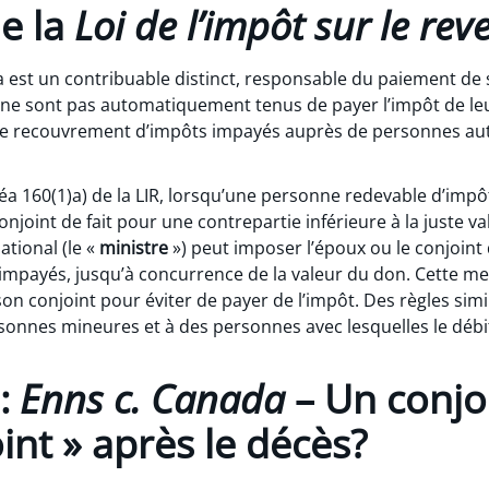
de la
Loi de l’impôt sur le rev
 est un contribuable distinct, responsable du paiement de 
t ne sont pas automatiquement tenus de payer l’impôt de leu
et le recouvrement d’impôts impayés auprès de personnes au
néa 160(1)a) de la LIR, lorsqu’une personne redevable d’imp
njoint de fait pour une contrepartie inférieure à la juste v
ational (le «
ministre
») peut imposer l’époux ou le conjoint d
s impayés, jusqu’à concurrence de la valeur du don. Cette 
son conjoint pour éviter de payer de l’impôt. Des règles simi
sonnes mineures et à des personnes avec lesquelles le débite
 :
Enns c. Canada
– Un conjo
oint » après le décès?