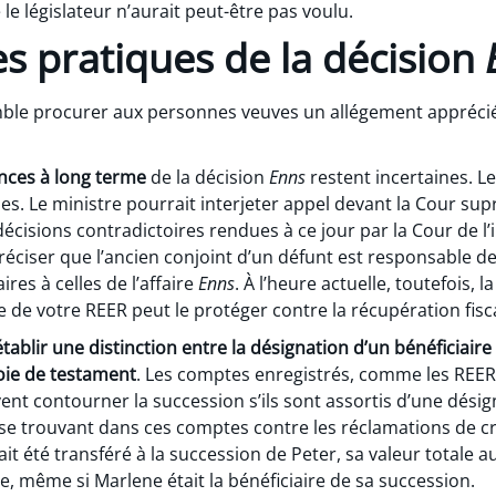
 le législateur n’aurait peut-être pas voulu.
 pratiques de la décision
le procurer aux personnes veuves un allégement apprécié
ces à long terme
de la décision
Enns
restent incertaines. L
ues. Le ministre pourrait interjeter appel devant la Cour s
écisions contradictoires rendues à ce jour par la Cour de l’i
éciser que l’ancien conjoint d’un défunt est responsable de 
res à celles de l’affaire
Enns
. À l’heure actuelle, toutefois, 
ire de votre REER peut le protéger contre la récupération fis
établir une distinction entre la désignation d’un bénéficiaire d
voie de testament
. Les comptes enregistrés, comme les REER,
ent contourner la succession s’ils sont assortis d’une désign
 se trouvant dans ces comptes contre les réclamations de cr
vait été transféré à la succession de Peter, sa valeur totale 
ée, même si Marlene était la bénéficiaire de sa succession.