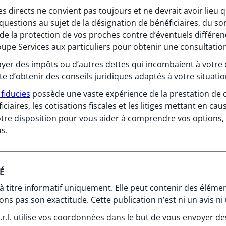
es directs ne convient pas toujours et ne devrait avoir lieu 
questions au sujet de la désignation de bénéficiaires, du s
de la protection de vos proches contre d’éventuels différend
pe Services aux particuliers pour obtenir une consultatio
ayer des impôts ou d’autres dettes qui incombaient à votr
te d’obtenir des conseils juridiques adaptés à votre situatio
fiducies
possède une vaste expérience de la prestation de co
ciaires, les cotisations fiscales et les litiges mettant en cau
e disposition pour vous aider à comprendre vos options, à f
s.
É
 à titre informatif uniquement. Elle peut contenir des élém
ns pas son exactitude. Cette publication n’est ni un avis ni 
 s.r.l. utilise vos coordonnées dans le but de vous envoyer