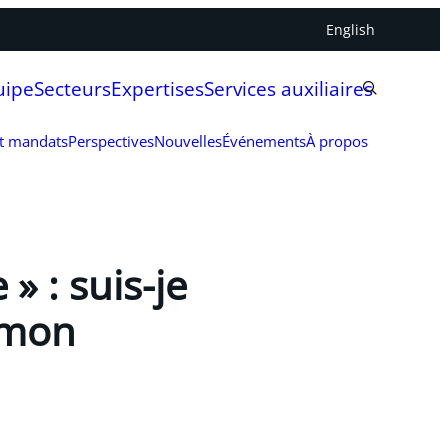
English
uipe
Secteurs
Expertises
Services auxiliaires
et mandats
Perspectives
Nouvelles
Événements
À propos
» : suis-je
e mon