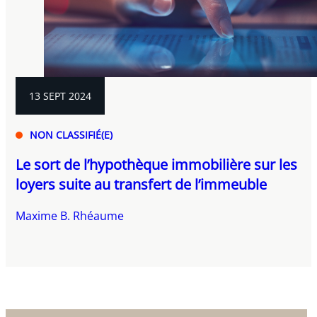
13 SEPT 2024
NON CLASSIFIÉ(E)
Le sort de l’hypothèque immobilière sur les
loyers suite au transfert de l’immeuble
Maxime B. Rhéaume