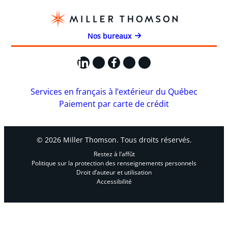
Nos bureaux
LinkedIn
X
Facebook
Instagram
YouTube
Services en français à l’extérieur du Québec
Paiement par carte de crédit
© 2026 Miller Thomson. Tous droits réservés.
Restez à l’affût
Politique sur la protection des renseignements personnels
Droit d’auteur et utilisation
Accessibilité