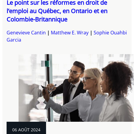
Le point sur les réformes en droit de
l’emploi au Québec, en Ontario et en
Colombie-Britannique
Genevieve Cantin
Matthew E. Wray
Sophie Ouahbi
Garcia
06 AOÛT 2024