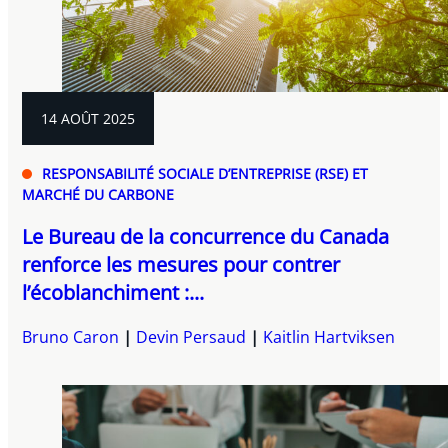
14 AOÛT 2025
RESPONSABILITÉ SOCIALE D’ENTREPRISE (RSE) ET
MARCHÉ DU CARBONE
Le Bureau de la concurrence du Canada
renforce les mesures pour contrer
l’écoblanchiment :...
Bruno Caron
Devin Persaud
Kaitlin Hartviksen