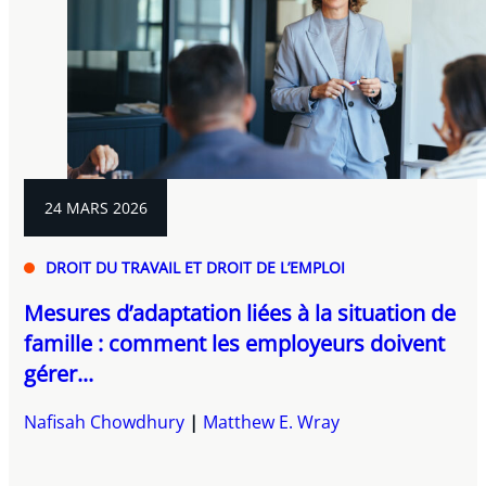
24 MARS 2026
DROIT DU TRAVAIL ET DROIT DE L’EMPLOI
Mesures d’adaptation liées à la situation de
famille : comment les employeurs doivent
gérer...
Nafisah Chowdhury
Matthew E. Wray