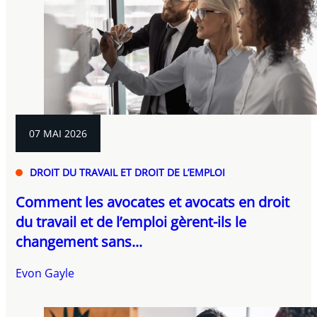
07 MAI 2026
DROIT DU TRAVAIL ET DROIT DE L’EMPLOI
Comment les avocates et avocats en droit
du travail et de l’emploi gèrent-ils le
changement sans...
Evon Gayle