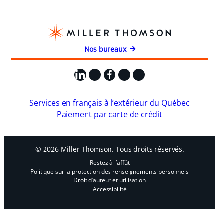
Nos bureaux
LinkedIn
X
Facebook
Instagram
YouTube
Services en français à l’extérieur du Québec
Paiement par carte de crédit
© 2026 Miller Thomson. Tous droits réservés.
Restez à l’affût
Politique sur la protection des renseignements personnels
Droit d’auteur et utilisation
Accessibilité