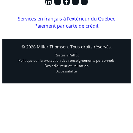
LinkedIn
X
Facebook
Instagram
YouTube
Services en français à l’extérieur du Québec
Paiement par carte de crédit
© 2026 Miller Thomson. Tous droits réservés.
Restez à l’affût
Politique sur la protection des renseignements personnels
Droit d’auteur et utilisation
Accessibilité