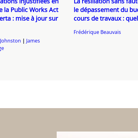
tions injustifiées en
La résiliation sans fau
e la Public Works Act
le dépassement du bu
erta : mise à jour sur
cours de travaux : quell
Frédérique Beauvais
Johnston
James
ge