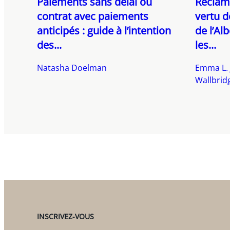
Paiements sans délai ou
Réclama
contrat avec paiements
vertu d
anticipés : guide à l’intention
de l’Alb
des...
les...
Natasha Doelman
Emma L. 
Wallbrid
INSCRIVEZ-VOUS