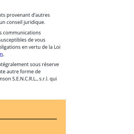
ents provenant d’autres
un conseil juridique.
 des communications
susceptibles de vous
igations en vertu de la Loi
om
.
 intégralement sous réserve
ute autre forme de
n S.E.N.C.R.L., s.r.l. qui