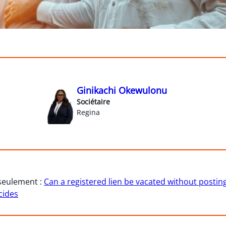
Ginikachi Okewulonu
Sociétaire
Regina
 seulement :
Can a registered lien be vacated without posting
cides