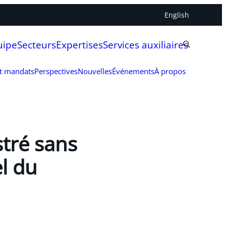
English
uipe
Secteurs
Expertises
Services auxiliaires
et mandats
Perspectives
Nouvelles
Événements
À propos
stré sans
l du