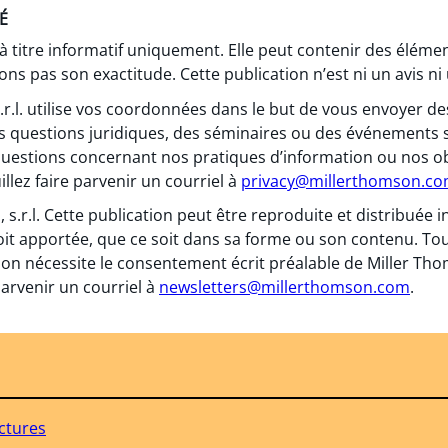
É
 à titre informatif uniquement. Elle peut contenir des élém
ns pas son exactitude. Cette publication n’est ni un avis ni 
 s.r.l. utilise vos coordonnées dans le but de vous envoyer
s questions juridiques, des séminaires ou des événements 
questions concernant nos pratiques d’information ou nos obl
llez faire parvenir un courriel à
privacy@millerthomson.c
, s.r.l. Cette publication peut être reproduite et distribuée
oit apportée, que ce soit dans sa forme ou son contenu. To
on nécessite le consentement écrit préalable de Miller Thomso
arvenir un courriel à
newsletters@millerthomson.com
.
uctures