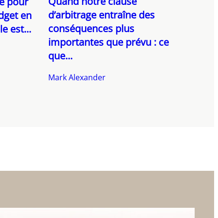
Quand notre clause
te pour
d’arbitrage entraîne des
dget en
conséquences plus
e est...
importantes que prévu : ce
que...
Mark Alexander