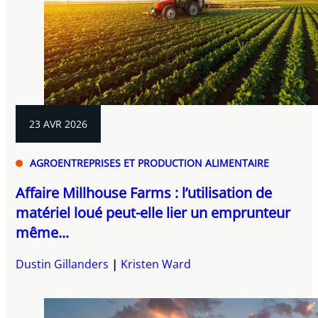
23 AVR 2026
AGROENTREPRISES ET PRODUCTION ALIMENTAIRE
Affaire Millhouse Farms : l’utilisation de
matériel loué peut-elle lier un emprunteur
même...
Dustin Gillanders
Kristen Ward