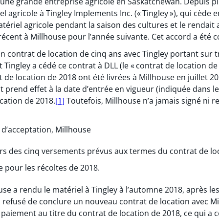
e une grande entreprise agricole en Saskatchewan. Depuis pl
l agricole à Tingley Implements Inc. (« Tingley »), qui cède e
matériel agricole pendant la saison des cultures et le rendait 
 récent à Millhouse pour l’année suivante. Cet accord a été 
un contrat de location de cinq ans avec Tingley portant sur
t Tingley a cédé ce contrat à DLL (le « contrat de location d
t de location de 2018 ont été livrées à Millhouse en juillet 2
t prend effet à la date d’entrée en vigueur (indiquée dans le 
ocation de 2018.
[1]
Toutefois, Millhouse n’a jamais signé ni re
t d’acceptation, Millhouse
rs des cinq versements prévus aux termes du contrat de loc
le pour les récoltes de 2018.
se a rendu le matériel à Tingley à l’automne 2018, après le
 refusé de conclure un nouveau contrat de location avec Mil
 paiement au titre du contrat de location de 2018, ce qui a