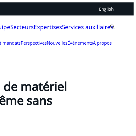
English
uipe
Secteurs
Expertises
Services auxiliaires
et mandats
Perspectives
Nouvelles
Événements
À propos
n de matériel
même sans