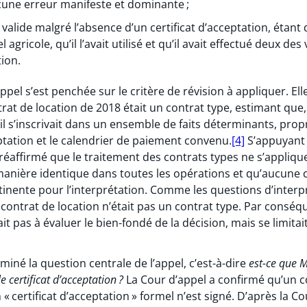
cune erreur manifeste et dominante ;
t valide malgré l’absence d’un certificat d’acceptation, étan
 agricole, qu’il l’avait utilisé et qu’il avait effectué deux d
tion.
el s’est penchée sur le critère de révision à appliquer. Ell
trat de location de 2018 était un contrat type, estimant que
il s’inscrivait dans un ensemble de faits déterminants, prop
eptation et le calendrier de paiement convenu.
[4]
S’appuyant 
 réaffirmé que le traitement des contrats types ne s’appliqu
 manière identique dans toutes les opérations et qu’aucune
tinente pour l’interprétation. Comme les questions d’interp
e contrat de location n’était pas un contrat type. Par conséqu
t pas à évaluer le bien-fondé de la décision, mais se limitai
miné la question centrale de l’appel, c’est-à-dire
est-ce que M
e certificat d’acceptation ?
La Cour d’appel a confirmé qu’un c
« certificat d’acceptation » formel n’est signé. D’après la C