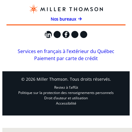
Nos bureaux
LinkedIn
X
Facebook
Instagram
YouTube
Services en français à l’extérieur du Québec
Paiement par carte de crédit
© 2026 Miller Thomson. Tous droits réservés.
Restez à l’affût
Politique sur la protection des renseignements personnels
Droit d’auteur et utilisation
Accessibilité