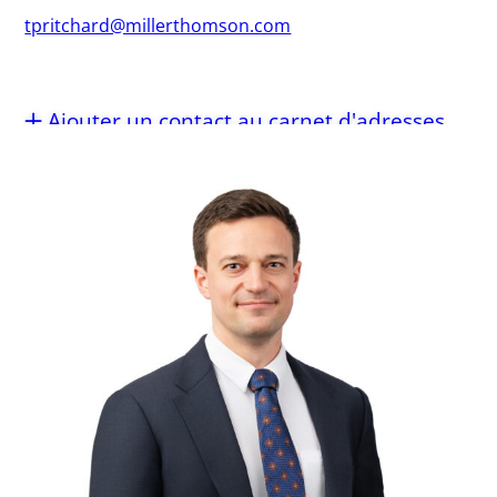
tpritchard@millerthomson.com
Ajouter un contact au carnet d'adresses