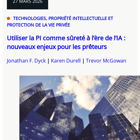
27 MARS 2026
TECHNOLOGIES, PROPRIÉTÉ INTELLECTUELLE ET
PROTECTION DE LA VIE PRIVÉE
Utiliser la PI comme sûreté à l’ère de l’IA :
nouveaux enjeux pour les prêteurs
Jonathan F. Dyck
Karen Durell
Trevor McGowan