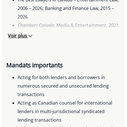
2006 – 2026; Banking and Finance Law, 2015 –
2026
Chambers Canada
, Media & Entertainment, 2021
– 2026
Voir plus
Who’s Who Legal
, Canada Guide – Global Leader;
Entertainment, 2020, 2023
Who’s Who Legal
, Canada Guide – National
Mandats importants
Leader – Canada; Sports & Entertainment, 2020,
2022
Acting for both lenders and borrowers in
Lawyer of the Year,
The
Best Lawyers in Canada
–
numerous secured and unsecured lending
Entertainment Law, 2016
transactions
Acting as Canadian counsel for international
lenders in multi-jurisdictional syndicated
lending transactions