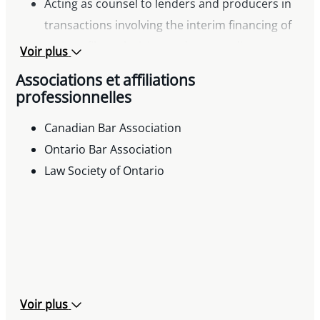
Acting as counsel to lenders and producers in
transactions involving the interim financing of
various film, television and new media
Voir plus
productions
Associations et affiliations
Acting for lenders, debtors and receivers in
professionnelles
transactions relating to reorganizations, work-
Canadian Bar Association
outs, realizations and receiverships
Ontario Bar Association
Law Society of Ontario
Voir plus