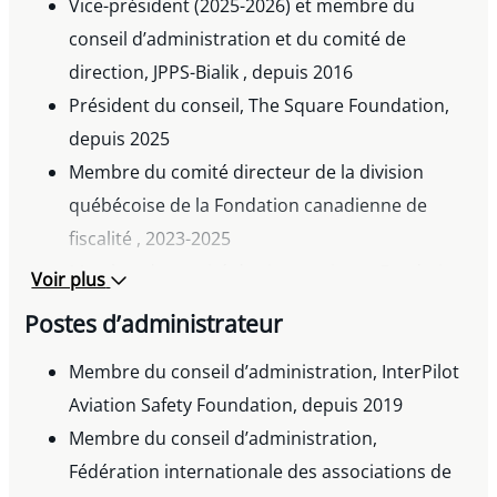
Conseiller fiscal de Digital Colony Partners en
Vice-président (2025-2026) et membre du
lien avec son acquisition de Cogeco Peer 1 pour
conseil d’administration et du comité de
720 M$, 2019
direction, JPPS-Bialik , depuis 2016
Président du conseil, The Square Foundation,
depuis 2025
Membre du comité directeur de la division
québécoise de la Fondation canadienne de
fiscalité , 2023-2025
Membre du comité des innovations , Fondation
Voir plus
communautaire juive , depuis 2022
Postes d’administrateur
Gouverneur, Fondation du Barreau du Québec,
depuis 2022
Membre du conseil d’administration, InterPilot
Membre du conseil d’administration,
Aviation Safety Foundation, depuis 2019
Fédération internationale des associations de
Membre du conseil d’administration,
pilotes de ligne , depuis 2017
Fédération internationale des associations de