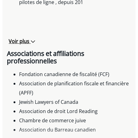
Membre du comité de retraite des employés,
pilotes de ligne , depuis 201
Fédération CJA , depuis 2012
Voir plus
Associations et affiliations
professionnelles
Fondation canadienne de fiscalité (FCF)
Association de planification fiscale et financière
(APFF)
Jewish Lawyers of Canada
Association de droit Lord Reading
Chambre de commerce juive
Association du Barreau canadien