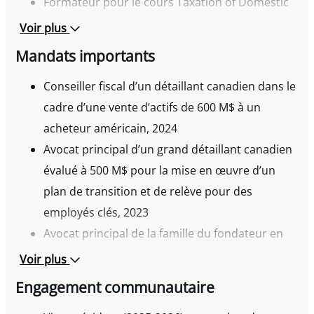
Formateur pour le cours Taxation of Domestic
Family Trusts de l’Ordre des CPA du Québec,
Voir plus
depuis 2014
Mandats importants
Conseiller fiscal d’un détaillant canadien dans le
cadre d’une vente d’actifs de 600 M$ à un
acheteur américain, 2024
Avocat principal d’un grand détaillant canadien
évalué à 500 M$ pour la mise en œuvre d’un
plan de transition et de relève pour des
employés clés, 2023
Avocat principal de la famille du fondateur en
lien avec une opération de désinvestissement
Voir plus
et de scission de 350 M$ découlant d’un litige
Engagement communautaire
entre actionnaires, 2020