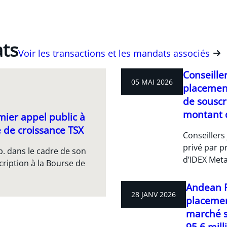
ats
Voir les transactions et les mandats associés
Conseille
05 MAI 2026
placement
de souscr
montant d
mier appel public à
e de croissance TSX
Conseillers
privé par p
p. dans le cadre de son
d’IDEX Meta
cription à la Bourse de
Andean P
28 JANV 2026
placement
marché s
95,6 mill