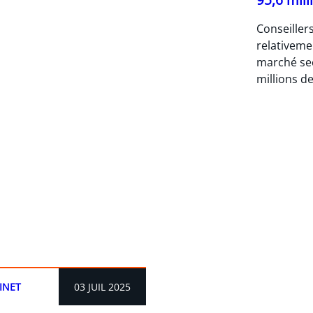
Conseiller
relativeme
marché sec
millions de
INET
03 JUIL 2025