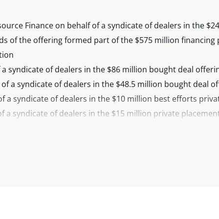
rce Finance on behalf of a syndicate of dealers in the $247
ds of the offering formed part of the $575 million financing 
tion
a syndicate of dealers in the $86 million bought deal offer
of a syndicate of dealers in the $48.5 million bought deal o
f a syndicate of dealers in the $10 million best efforts pri
 a syndicate of dealers in the $15 million private placemen
 syndicate of dealers in the $40 million bought deal offerin
f a syndicate of dealers in the $115 million public offering 
of a syndicate of dealers in the $35 million bought deal off
 of a syndicate of dealers in the US$50 million at-the-mark
syndicate of dealers in the $18 million bought deal offering
dicate of dealers in the $45 million MJDS southbound bought