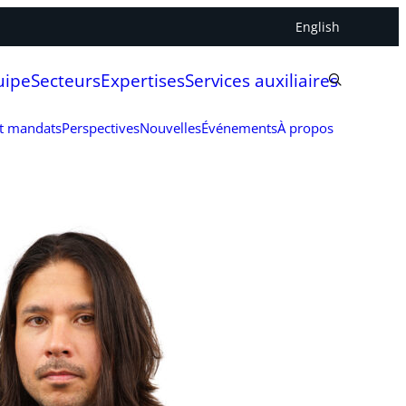
English
uipe
Secteurs
Expertises
Services auxiliaires
et mandats
Perspectives
Nouvelles
Événements
À propos