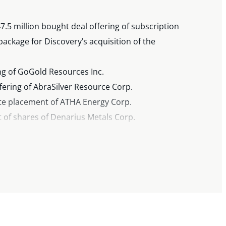
.5 million bought deal offering of subscription
package for Discovery’s acquisition of the
ing of GoGold Resources Inc.
ffering of AbraSilver Resource Corp.
vate placement of ATHA Energy Corp.
t of shares of Denarius Metals Corp.
g of Collective Mining Ltd.
of i-80 Corp.
ering of Gold Royalty Corp.
et equity program
 of Abaxx Technologies Inc.
 deal offering of Western Copper and Gold