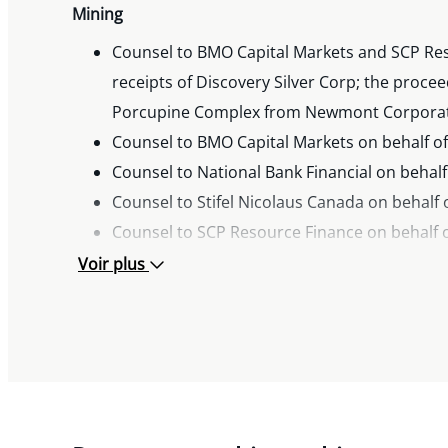
Mining
Counsel to BMO Capital Markets and SCP Resou
receipts of Discovery Silver Corp; the procee
Porcupine Complex from Newmont Corpora
Counsel to BMO Capital Markets on behalf of 
Counsel to National Bank Financial on behalf 
Counsel to Stifel Nicolaus Canada on behalf o
Counsel to SCP Resource Finance on behalf of
Counsel to BMO Capital Markets on behalf of a
Voir plus
Counsel to National Bank Financial on behalf o
Counsel to National Bank Financial on behalf 
Counsel to National Bank Financial on behalf
Counsel to Canaccord Genuity on behalf of a 
Counsel to Eight Capital on behalf of a syn
Corporation