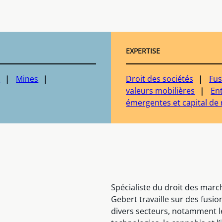
EXPERTISE
s
Mines
Droit des sociétés
Fus
valeurs mobilières
En
émergentes et capital de 
Spécialiste du droit des march
Gebert travaille sur des fusio
divers secteurs, notamment le