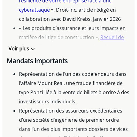
résilience de votre entreprise face à une
cyberattaque
», Droit-Inc, article rédigé en
collaboration avec David Krebs, Janvier 2026
« Les produits d’assurance et leurs impacts en
matière de litige de construction »,
Recueil de
textes Miller Thomson 2025 en droit de la
Voir plus
construction
, article rédigé en collaboration
Mandats importants
avec Maria-Christina Sorbo-Mayrand, Decembre
2025
Représentation de l’un des codéfendeurs dans
Les produits d’assurance et leurs impacts en
l’affaire Mount Real, une fraude financière de
matière de litige de construction
type Ponzi liée à la vente de billets à ordre à des
, Conférence
annuelle Miller Thomson en droit de la
investisseurs individuels.
construction, 1 décembre 2025, présentée de
Représentation des assureurs excédentaires
concert avec Maria-Christina Sorbo-Mayrand
d’une société d’ingénierie de premier ordre
Protéger ce qui compte : comment renforcer la
dans l’un des plus importants dossiers de vices