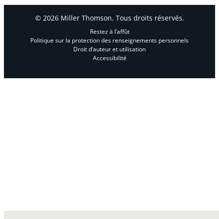
© 2026 Miller Thomson. Tous droits réservés.
Restez à l’affût
Politique sur la protection des renseignements personnels
Droit d’auteur et utilisation
Accessibilité