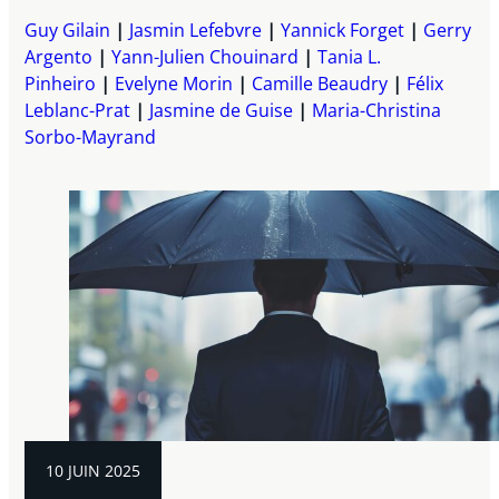
Guy Gilain
Jasmin Lefebvre
Yannick Forget
Gerry
Argento
Yann-Julien Chouinard
Tania L.
Pinheiro
Evelyne Morin
Camille Beaudry
Félix
Leblanc-Prat
Jasmine de Guise
Maria-Christina
Sorbo-Mayrand
10 JUIN 2025