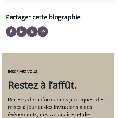
consommateurs concernant la modification des
conditions de remboursement des billets mise
Partager cette biographie
en place lors de la pandémie de COVID-19.
INSCRIVEZ-VOUS
Restez à l’affût.
Recevez des informations juridiques, des
mises à jour et des invitations à des
événements, des webinaires et des