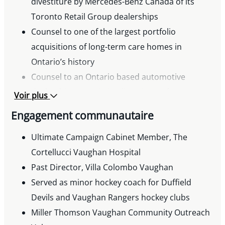
divestiture by Mercedes-Benz Canada of its
Toronto Retail Group dealerships
Counsel to one of the largest portfolio
acquisitions of long-term care homes in
Ontario’s history
Counsel to an Ontario based automotive
dealership group in its divestiture of a
Voir plus
significant portion of its portfolio and land to a
Engagement communautaire
multi-location North American dealership
Counsel to a Communications Company’s
Ultimate Campaign Cabinet Member, The
acquisition of the publishing division of Rogers
Cortellucci Vaughan Hospital
Media Inc.
Past Director, Villa Colombo Vaughan
Loreto v. Little Morello Vettese Segreto
Served as minor hockey coach for Duffield
(fiduciary
duties, client solicitation and duties of
Devils and Vaughan Rangers hockey clubs
confidentiality for lawyers departing a law firm)
Miller Thomson Vaughan Community Outreach