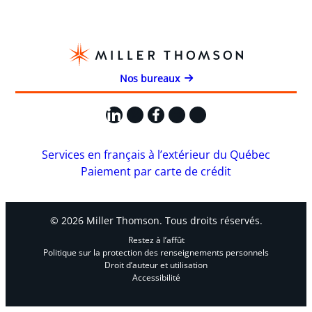
Nos bureaux
LinkedIn
X
Facebook
Instagram
YouTube
Services en français à l’extérieur du Québec
Paiement par carte de crédit
© 2026 Miller Thomson. Tous droits réservés.
Restez à l’affût
Politique sur la protection des renseignements personnels
Droit d’auteur et utilisation
Accessibilité