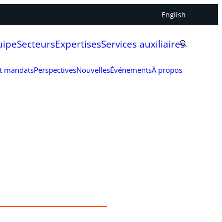
English
uipe
Secteurs
Expertises
Services auxiliaires
et mandats
Perspectives
Nouvelles
Événements
À propos