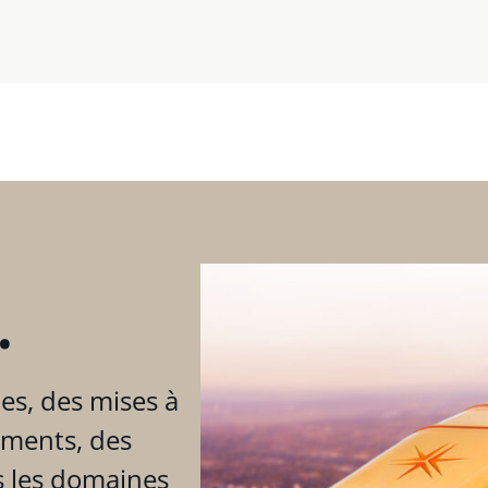
.
es, des mises à
ements, des
s les domaines