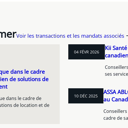
imer
Voir les transactions et les mandats associés
Kii Sant
04 FÉVR 2026
canadien
Conseillers
que dans le cadre
ses servic
dien de solutions de
ent
ASSA ABLO
10 DÉC 2025
que dans le cadre de
au Cana
utions de location et de
Conseillers
cadre de s