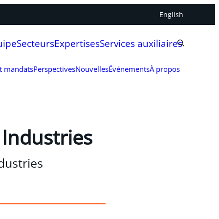
English
uipe
Secteurs
Expertises
Services auxiliaires
et mandats
Perspectives
Nouvelles
Événements
À propos
Industries
dustries