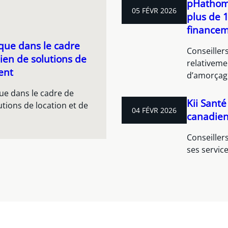
pHathom 
05 FÉVR 2026
plus de 1
finance
que dans le cadre
Conseiller
dien de solutions de
relativeme
ent
d’amorçage
que dans le cadre de
Kii Sant
utions de location et de
04 FÉVR 2026
canadien
Conseillers
ses servic