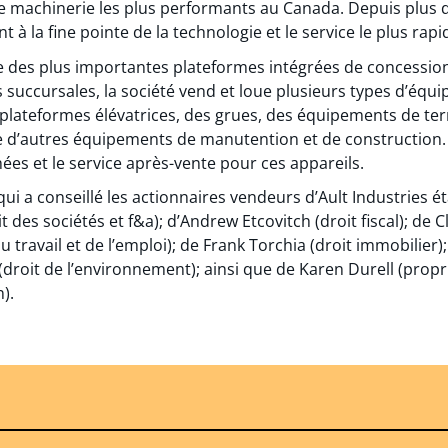
 de machinerie les plus performants au Canada. Depuis plus d
t à la fine pointe de la technologie et le service le plus rapid
une des plus importantes plateformes intégrées de concessi
ses succursales, la société vend et loue plusieurs types d’é
 plateformes élévatrices, des grues, des équipements de te
e d’autres équipements de manutention et de construction. 
es et le service après-vente pour ces appareils.
ui a conseillé les actionnaires vendeurs d’Ault Industries ét
es sociétés et f&a); d’Andrew Etcovitch (droit fiscal); de Cl
du travail et de l’emploi); de Frank Torchia (droit immobilier
droit de l’environnement); ainsi que de Karen Durell (proprié
).