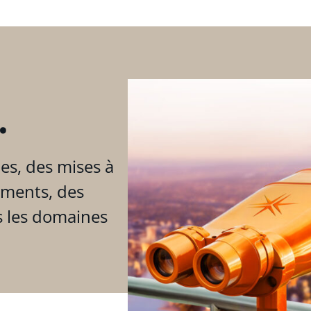
.
es, des mises à
ements, des
s les domaines