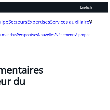
English
uipe
Secteurs
Expertises
Services auxiliaires
et mandats
Perspectives
Nouvelles
Événements
À propos
ementaires
eur du