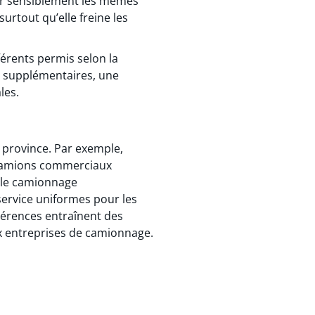
ter sensiblement les mêmes
surtout qu’elle freine les
fférents permis selon la
ns supplémentaires, une
les.
a province. Par exemple,
e camions commerciaux
r le camionnage
service uniformes pour les
hérences entraînent des
x entreprises de camionnage.