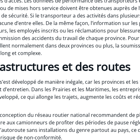
 d’accès. Les données de performance des transporteurs e
ou de mises hors service doivent être obtenues auprès de l’
 sécurité. Si le transporteur a des activités dans plusieurs 
une d’entre elles. De la même façon, l’information sur le
urs, les employés inscrits ou les réclamations pour blessur
ission des accidents du travail de chaque province. Pour 
illent normalement dans deux provinces ou plus, la soumis
 long et complexe.
rastructures et des routes
’est développé de manière inégale, car les provinces et les
 d’entretien. Dans les Prairies et les Maritimes, les entre
loppé, ce qui allonge les trajets, augmente les coûts et rédu
la conception du réseau routier national recommandent de p
re aux camionneurs de profiter des périodes de pause régle
autoroute sans installations du genre partout au pays, ce q
risque de non-conformité.