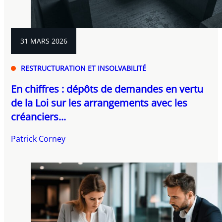
31 MARS 2026
RESTRUCTURATION ET INSOLVABILITÉ
En chiffres : dépôts de demandes en vertu
de la Loi sur les arrangements avec les
créanciers...
Patrick Corney