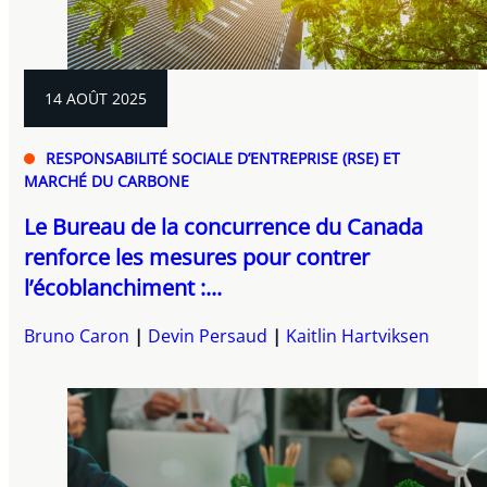
14 AOÛT 2025
RESPONSABILITÉ SOCIALE D’ENTREPRISE (RSE) ET
MARCHÉ DU CARBONE
Le Bureau de la concurrence du Canada
renforce les mesures pour contrer
l’écoblanchiment :...
Bruno Caron
Devin Persaud
Kaitlin Hartviksen