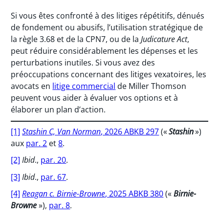
Si vous êtes confronté à des litiges répétitifs, dénués
de fondement ou abusifs, l’utilisation stratégique de
la règle 3.68 et de la CPN7, ou de la
Judicature Act
,
peut réduire considérablement les dépenses et les
perturbations inutiles. Si vous avez des
préoccupations concernant des litiges vexatoires, les
avocats en
litige commercial
de Miller Thomson
peuvent vous aider à évaluer vos options et à
élaborer un plan d’action.
[1]
Stashin C, Van Norman
, 2026 ABKB 297
(«
Stashin
»)
aux
par. 2
et
8
.
[2]
Ibid
.,
par. 20
.
[3]
Ibid
.,
par. 67
.
[4]
Reagan c. Birnie-Browne
, 2025 ABKB 380
(«
Birnie-
Browne
»),
par. 8
.