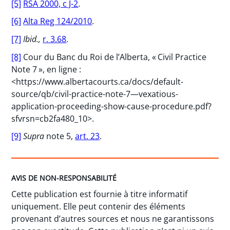
[5]
RSA 2000, c J-2
.
[6]
Alta Reg 124/2010
.
[7]
Ibid.,
r. 3.68
.
[8]
Cour du Banc du Roi de l’Alberta, « Civil Practice
Note 7 », en ligne :
<https://www.albertacourts.ca/docs/default-
source/qb/civil-practice-note-7—vexatious-
application-proceeding-show-cause-procedure.pdf?
sfvrsn=cb2fa480_10>.
[9]
Supra
note 5,
art. 23
.
AVIS DE NON-RESPONSABILITÉ
Cette publication est fournie à titre informatif
uniquement. Elle peut contenir des éléments
provenant d’autres sources et nous ne garantissons