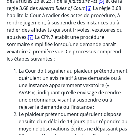
des articles 23 et 23.1 de la
Judicature Act
,
[5]
et de la
règle 3.68 des
Alberta Rules of Court.
[6]
La règle 3.68
habilite la Cour à radier des actes de procédure, à
rendre jugement, à suspendre des instances ou à
radier des affidavits qui sont frivoles, vexatoires ou
abusives.
[7]
La CPN7 établit une procédure
sommaire simplifiée lorsqu’une demande paraît
vexatoire à première vue. Ce processus comprend
les étapes suivantes :
La Cour doit signifier au plaideur prétendument
quérulent un avis relatif à une demande ou à
une instance apparemment vexatoire («
AVAP »), indiquant qu’elle envisage de rendre
une ordonnance visant à suspendre ou à
rejeter la demande ou l’instance ;
Le plaideur prétendument quérulent dispose
ensuite d’un délai de 14 jours pour répondre au
moyen d’observations écrites ne dépassant pas