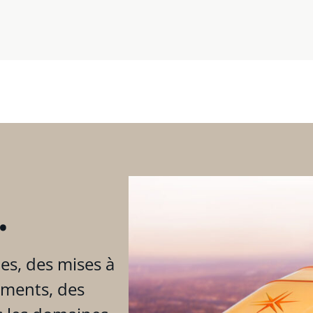
.
es, des mises à
ements, des