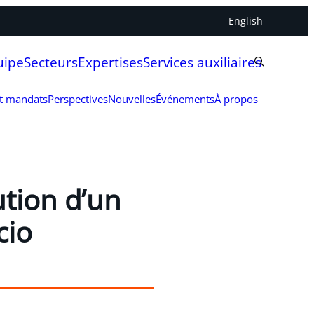
English
uipe
Secteurs
Expertises
Services auxiliaires
et mandats
Perspectives
Nouvelles
Événements
À propos
ution d’un
cio