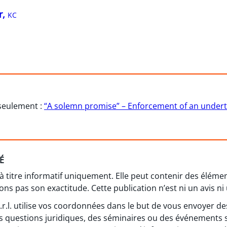
r,
KC
 seulement :
“A solemn promise” – Enforcement of an undert
É
 à titre informatif uniquement. Elle peut contenir des élém
ns pas son exactitude. Cette publication n’est ni un avis ni 
 s.r.l. utilise vos coordonnées dans le but de vous envoyer
s questions juridiques, des séminaires ou des événements 