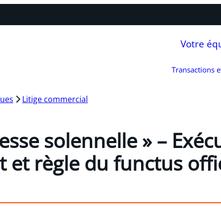
Votre éq
Transactions 
ques
Litige commercial
sse solennelle » – Exéc
et règle du functus offi