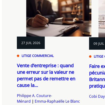
27 JUIL 2026
09 JUIL
LITIGE COMMERCIAL
LITIGE
Vente d’entreprise : quand
Faire e
une erreur sur la valeur ne
pécunia
permet pas de remettre en
Britann
cause la...
pratiqu
Philippe A. Couture-
Cobi Da
Ménard
Emma-Raphaëlle Le Blanc