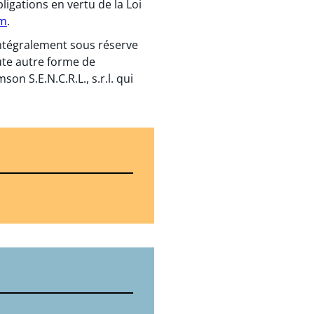
igations en vertu de la Loi
om
.
 intégralement sous réserve
ute autre forme de
n S.E.N.C.R.L., s.r.l. qui