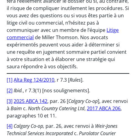
fera réellement avancer le dossier ou si, au contraire,
il risque de compliquer inutilement les procédures. Si
vous avez des questions ou si vous êtes partie à un
litige civil ou commercial, n’hésitez pas à
communiquer avec un membre de l’équipe
Litige
commercial
de Miller Thomson. Nos avocats
expérimentés peuvent vous aider à déterminer si
une requête en jugement sommaire partiel convient
à votre situation et à élaborer une stratégie qui
saura répondre à vos objectifs.
[1]
Alta Reg 124/2010
, r 7.3 [
Rules
].
[2]
Ibid.
, r 7.3(1) [nos soulignements].
[3]
2025 ABCA 142
, par. 26 [
Calgary Co-op
], avec renvoi
à
Baim
c.
North Country Catering Ltd
,
2017 ABCA 206
,
paragraphes 10 et 11.
[4]
Calgary Co-op,
par. 26, avec renvoi à
Weir-Jones
Technical Services Incorporated
c.
Purolator Courier