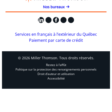
Nos bureaux
LinkedIn
X
Facebook
Instagram
YouTube
Services en français à l’extérieur du Québec
Paiement par carte de crédit
© 2026 Miller Thomson. Tous droits réservés.
Restez à l’affût
Politique sur la protection des renseignements personnels
Droit d’auteur et utilisation
Accessibilité