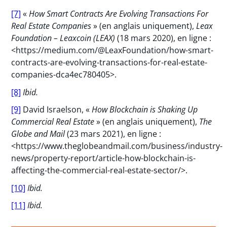
[7]
«
How Smart Contracts Are Evolving Transactions For
Real Estate Companies
» (en anglais uniquement),
Leax
Foundation – Leaxcoin (LEAX)
(18 mars 2020), en ligne :
<https://medium.com/@LeaxFoundation/how-smart-
contracts-are-evolving-transactions-for-real-estate-
companies-dca4ec780405>.
[8]
Ibid.
[9]
David Israelson, «
How Blockchain is Shaking Up
Commercial Real Estate
» (en anglais uniquement),
The
Globe and Mail
(23 mars 2021), en ligne :
<https://www.theglobeandmail.com/business/industry-
news/property-report/article-how-blockchain-is-
affecting-the-commercial-real-estate-sector/>.
[10]
Ibid.
[11]
Ibid.