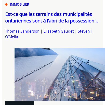
IMMOBILIER
Est-ce que les terrains des municipalités
ontariennes sont à l’abri de la possession...
Thomas Sanderson
Elizabeth Gaudet
Steven J.
O’Melia