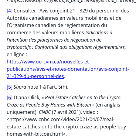
<https://www.dfs.ny.gov/apps_and_licensing/virtual_currency_
[4]
Consulter l’Avis conjoint 21 – 329 du personnel des
Autorités canadiennes en valeurs mobilières et de
l’Organisme canadien de réglementation du
commerce des valeurs mobilières
Indications à
l’intention des plateformes de négociation de
cryptoactifs : Conformité aux obligations réglementaires
,
en ligne :
https://www.ocrcvm.ca/nouvelles-et-
publications/avis-et-notes-dorientation/avis-conjoint-
21-329-du-personnel-des
.
[5]
Supra
note 1 à l’art. 5(h).
[6]
Diana Olick,
« Real Estate Catches on to the Crypto
Craze as People Buy Homes with Bitcoin »
(en anglais
uniquement),
CNBC
(7 avril 2021), video :
<https://www.cnbc.com/video/2021/04/07/real-
estate-catches-onto-the-crypto-craze-as-people-buy-
homes-with-bitcoin.html>.