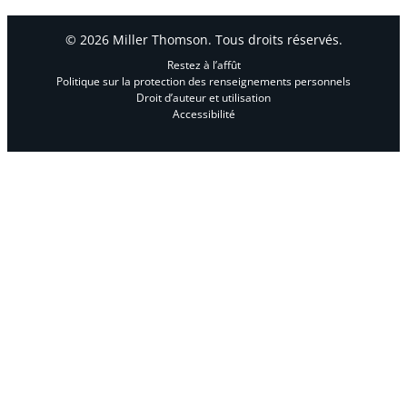
© 2026 Miller Thomson. Tous droits réservés.
Restez à l’affût
Politique sur la protection des renseignements personnels
Droit d’auteur et utilisation
Accessibilité