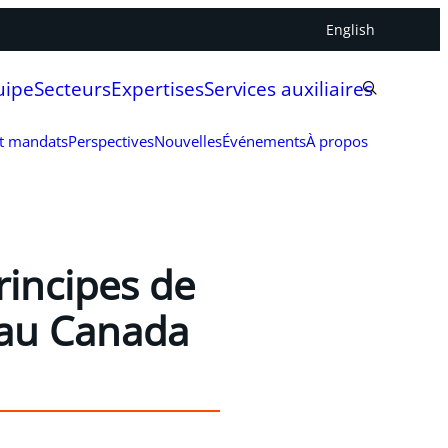
English
uipe
Secteurs
Expertises
Services auxiliaires
et mandats
Perspectives
Nouvelles
Événements
À propos
Principes de
s au Canada