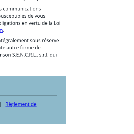
 des communications
susceptibles de vous
igations en vertu de la Loi
om
.
 intégralement sous réserve
ute autre forme de
n S.E.N.C.R.L., s.r.l. qui
Règlement de