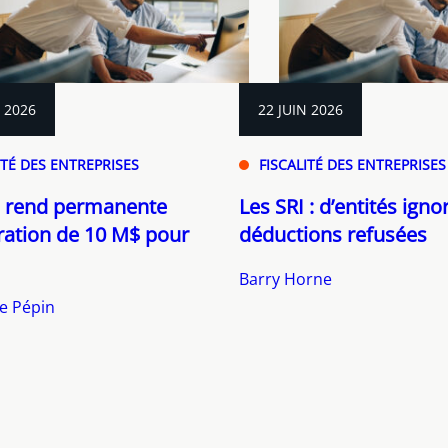
N 2026
22 JUIN 2026
ITÉ DES ENTREPRISES
FISCALITÉ DES ENTREPRISES
 rend permanente
Les SRI : d’entités igno
ration de 10 M$ pour
déductions refusées
Barry Horne
e Pépin