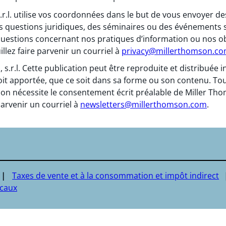
 s.r.l. utilise vos coordonnées dans le but de vous envoyer
s questions juridiques, des séminaires ou des événements 
questions concernant nos pratiques d’information ou nos obl
llez faire parvenir un courriel à
privacy@millerthomson.c
, s.r.l. Cette publication peut être reproduite et distribuée
oit apportée, que ce soit dans sa forme ou son contenu. To
on nécessite le consentement écrit préalable de Miller Thomso
arvenir un courriel à
newsletters@millerthomson.com
.
Taxes de vente et à la consommation et impôt indirect
scaux