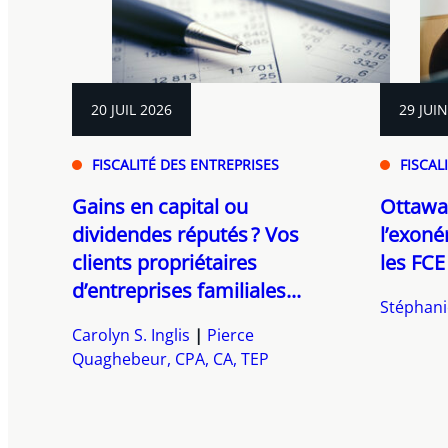
20 JUIL 2026
29 JUI
FISCALITÉ DES ENTREPRISES
FISCAL
Gains en capital ou
Ottawa
dividendes réputés ? Vos
l’exoné
clients propriétaires
les FCE
d’entreprises familiales...
Stéphani
Carolyn S. Inglis
Pierce
Quaghebeur, CPA, CA, TEP