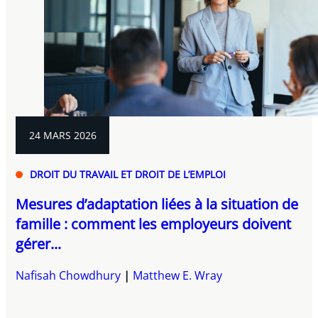
24 MARS 2026
DROIT DU TRAVAIL ET DROIT DE L’EMPLOI
Mesures d’adaptation liées à la situation de
famille : comment les employeurs doivent
gérer...
Nafisah Chowdhury
Matthew E. Wray