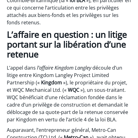
Colombie-Britannique (la «
loi
BLA
»), en particulier en
ce qui concerne l’articulation entre les privilèges
attachés aux biens-fonds et les privilèges sur les
fonds retenus.
L’affaire en question : un litige
portant sur la libération d’une
retenue
L’appel dans
l’affaire Kingdom Langley
découle d’un
litige entre Kingdom Langley Project Limited
Partnership («
Kingdom
»), le propriétaire du projet,
et WQC Mechanical Ltd. («
WQC
»), un sous-traitant.
WQC bénéficiait d’une réclamation fondée dans le
cadre d’un privilège de construction et demandait le
déblocage de sa quote-part de la retenue conservée
par Kingdom en vertu de l’article 4 de la loi BLA.
Auparavant, l’entrepreneur général, Metro-Can
Construction (TC) Ltd. («
Metro-Can
»), avait obtenu,