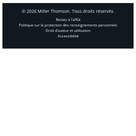
© 2026 Miller Thomson. Tous droits réservés.
Restez à l’affût
Politique sur la protection des renseignements personnels
Droit d’auteur et utilisation
Accessibilité