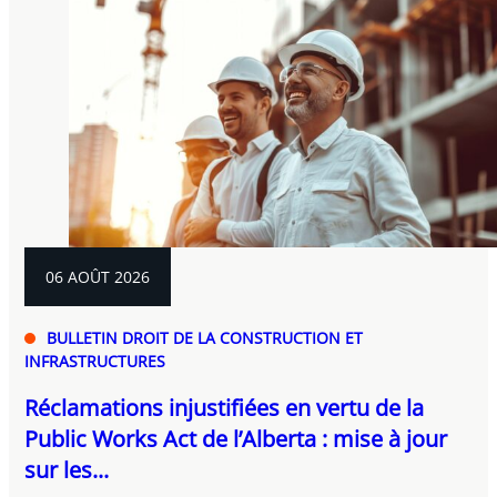
06 AOÛT 2026
BULLETIN DROIT DE LA CONSTRUCTION ET
INFRASTRUCTURES
Réclamations injustifiées en vertu de la
Public Works Act de l’Alberta : mise à jour
sur les...