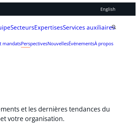
English
uipe
Secteurs
Expertises
Services auxiliaires
et mandats
Perspectives
Nouvelles
Événements
À propos
ements et les dernières tendances du
et votre organisation.