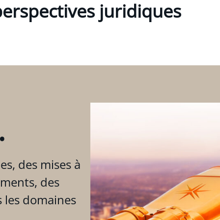
erspectives juridiques
.
es, des mises à
ements, des
s les domaines