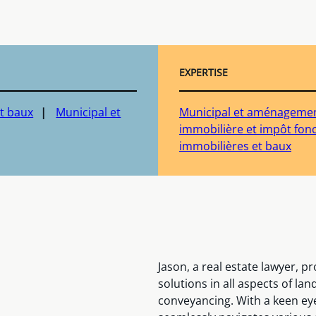
EXPERTISE
t baux
Municipal et
Municipal et aménagement
immobilière et impôt fonc
immobilières et baux
Jason, a real estate lawyer, 
solutions in all aspects of l
conveyancing. With a keen eye 