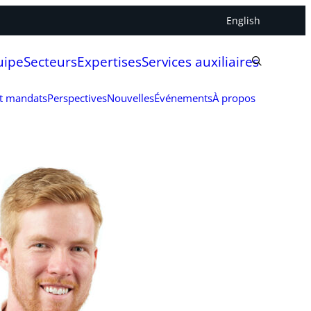
English
uipe
Secteurs
Expertises
Services auxiliaires
et mandats
Perspectives
Nouvelles
Événements
À propos