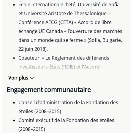
coprésident.
École internationale d’été, Université de Sofia
Attestation en témoignage d’appréciation et de
et Université Aristote de Thessalonique –
reconnaissance donnée et octroyée par le
Conférence AECG (CETA) « Accord de libre
bâtonnier du Barreau de Montréal le
échange UE Canada – l’ouverture des marchés
9 septembre 2021 à l’occasion du
dans un monde qui se ferme » (Sofia, Bulgarie,
e
22 juin 2018).
50
anniversaire de l’admission à l’exercice du
Coauteur, « Le Règlement des différends
droit.
Investisseurs-États (RDIE) et l’Accord
économique et commercial global entre le
Voir plus
Canada et l’Union européenne (AECG) : craintes
Engagement communautaire
justifiées pour la démocratie ou outil de
promotion des investissements entre États »,
Conseil d’administration de la Fondation des
Université de Montréal, 2017, Éditions Yvon
étoiles (2008–2015)
Blais
Comité exécutif de la Fondation des étoiles
École Internationale d’été – Università degli
(2008–2015)