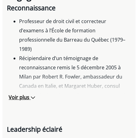
Reconnaissance
Professeur de droit civil et correcteur
d’examens à l’École de formation
professionnelle du Barreau du Québec (1979–
1989)
Récipiendaire d’un témoignage de
reconnaissance remis le 5 décembre 2005 à
Milan par Robert R. Fowler, ambassadeur du
Canada en Italie, et Margaret Huber, consul
général du Canada en Italie, pour et au nom du
Voir plus
gouvernement canadien pour son importante
contribution aux relations entre le Canada et
l’Italie en raison de ses activités au Conseil
Leadership éclairé
commercial Canada-Italie, à titre de