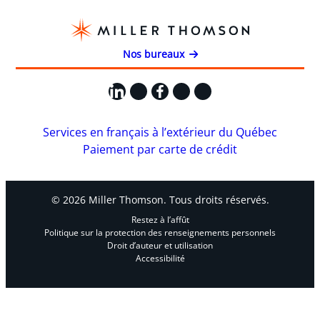
Nos bureaux
LinkedIn
X
Facebook
Instagram
YouTube
Services en français à l’extérieur du Québec
Paiement par carte de crédit
© 2026 Miller Thomson. Tous droits réservés.
Restez à l’affût
Politique sur la protection des renseignements personnels
Droit d’auteur et utilisation
Accessibilité