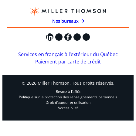
Nos bureaux
LinkedIn
X
Facebook
Instagram
YouTube
Services en français à l’extérieur du Québec
Paiement par carte de crédit
© 2026 Miller Thomson. Tous droits réservés.
Restez à l’affût
Politique sur la protection des renseignements personnels
Droit d’auteur et utilisation
Accessibilité