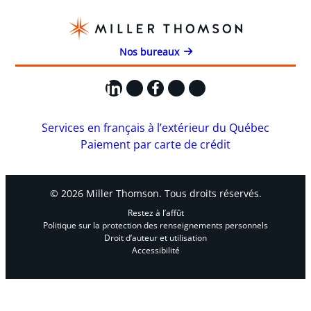
Nos bureaux
LinkedIn
X
Facebook
Instagram
YouTube
Services en français à l’extérieur du Québec
Paiement par carte de crédit
© 2026 Miller Thomson. Tous droits réservés.
Restez à l’affût
Politique sur la protection des renseignements personnels
Droit d’auteur et utilisation
Accessibilité