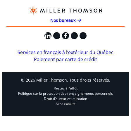
Nos bureaux
LinkedIn
X
Facebook
Instagram
YouTube
Services en français à l’extérieur du Québec
Paiement par carte de crédit
© 2026 Miller Thomson. Tous droits réservés.
Restez à l’affût
Politique sur la protection des renseignements personnels
Droit d’auteur et utilisation
Accessibilité