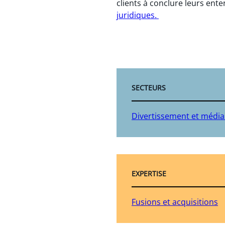
clients à conclure leurs ent
juridiques.
SECTEURS
Divertissement et média
EXPERTISE
Fusions et acquisitions