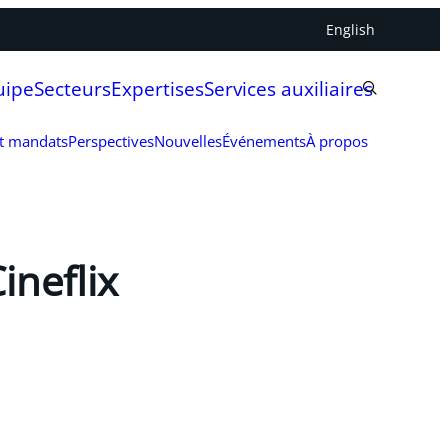
English
uipe
Secteurs
Expertises
Services auxiliaires
et mandats
Perspectives
Nouvelles
Événements
À propos
ineflix