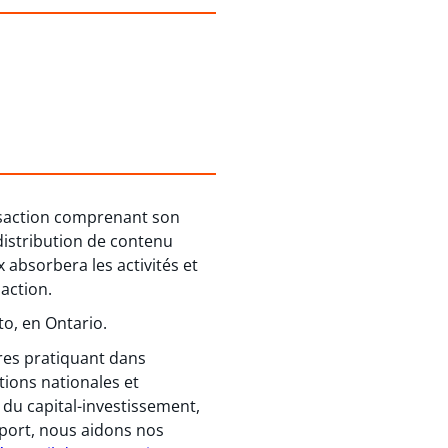
ansaction comprenant son
 distribution de contenu
 absorbera les activités et
saction.
to, en Ontario.
ires pratiquant dans
tions nationales et
 du capital-investissement,
nsport, nous aidons nos