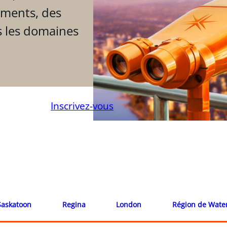
ements, des
s les domaines
Inscrivez-vous
Saskatoon
Regina
London
Région de Wate