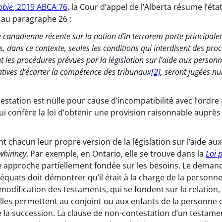
obie
, 2019 ABCA 76
, la Cour d’appel de l’Alberta résume l’éta
 au paragraphe 26 :
canadienne récente sur la notion d’in terrorem porte principale
ns, dans ce contexte, seules les conditions qui interdisent des 
nt les procédures prévues par la législation sur l’aide aux personn
tives d’écarter la compétence des tribunaux
[2]
, seront jugées nu
station est nulle pour cause d’incompatibilité avec l’ordre p
lui confère la loi d’obtenir une provision raisonnable auprès
ont chacun leur propre version de la législation sur l’aide a
whinney
. Par exemple, en Ontario, elle se trouve dans la
Loi 
e approche partiellement fondée sur les besoins. Le demand
équats doit démontrer qu’il était à la charge de la person
a modification des testaments, qui se fondent sur la relation
Elles permettent au conjoint ou aux enfants de la personne
 la succession. La clause de non-contestation d’un testamen