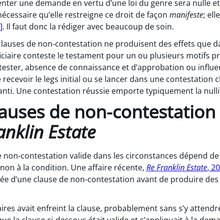
senter une demande en vertu d’une loi du genre sera nulle e
s nécessaire qu’elle restreigne ce droit de façon
manifeste
; el
]
. Il faut donc la rédiger avec beaucoup de soin.
s clauses de non-contestation ne produisent des effets que 
éficiaire conteste le testament pour un ou plusieurs motifs
 tester, absence de connaissance et d’approbation ou influen
re recevoir le legs initial ou se lancer dans une contestatio
ranti. Une contestation réussie emporte typiquement la null
auses de non-contestation 
anklin Estate
de non-contestation valide dans les circonstances dépend de 
non à la condition. Une affaire récente,
Re Franklin Estate
, 2
ée d’une clause de non-contestation avant de produire des
aires avait enfreint la clause, probablement sans s’y attend
e la clause ci-dessous était valide et s’appliquait à la dema