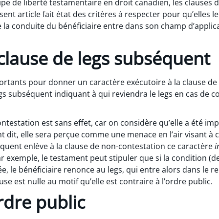
ipe de liberté testamentaire en droit canadien, les clauses 
nt article fait état des critères à respecter pour qu’elles le
e la conduite du bénéficiaire entre dans son champ d’applicat
 clause de legs subséquent
portants pour donner un caractère exécutoire à la clause de
egs subséquent indiquant à qui reviendra le legs en cas de 
ontestation est sans effet, car on considère qu’elle a été i
t dit, elle sera perçue comme une menace en l’air visant à
équent enlève à la clause de non-contestation ce caractère
i
ar exemple, le testament peut stipuler que si la condition (d
, le bénéficiaire renonce au legs, qui entre alors dans le rel
se est nulle au motif qu’elle est contraire à l’ordre public.
ordre public