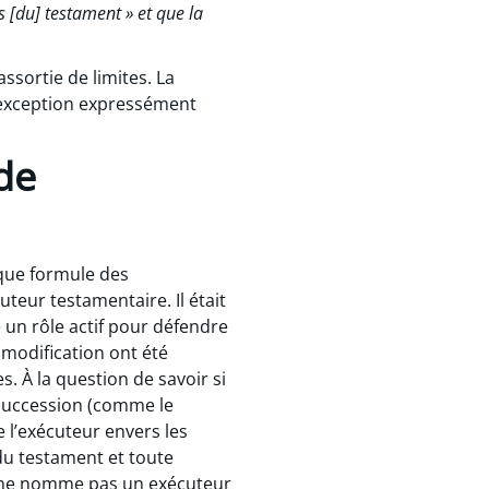
s [du] testament » et que la
ssortie de limites. La
e exception expressément
de
que formule des
uteur testamentaire. Il était
 un rôle actif pour défendre
modification ont été
s. À la question de savoir si
 succession (comme le
e l’exécuteur envers les
 du testament et toute
 On ne nomme pas un exécuteur