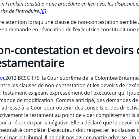
n Franklin constitue « une procédure en lien avec les disposition
he de l’introduire.
[6]
aire attention lorsqu’une clause de non-contestation semble a
que sa demande en révocation de l’exécutrice constituait un
on-contestation et devoirs 
testamentaire
on
,2012 BCSC 175, la Cour suprême de la Colombie-Britanni
ntre les clauses de non-contestation et les devoirs de l’exéc
u testament exigeant expressément de l’exécuteur qu’il joue
emande de modification. Comme anticipé, des demandes de 
 adressé à la Cour pour obtenir des conseils et des directive
activement le testament au point de vider complètement la
Cour a répondu par la négative. Elle a déclaré que le devoir d
a neutralité complète. L’exécuteur doit respecter les clauses
s-ci par le tribunal. Il ne doit pas agir en partie adverse.