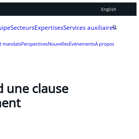
English
uipe
Secteurs
Expertises
Services auxiliaires
et mandats
Perspectives
Nouvelles
Événements
À propos
d une clause
ment