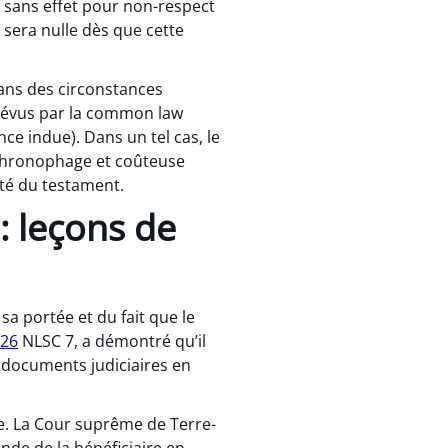
t sans effet pour non-respect
le sera nulle dès que cette
dans des circonstances
 prévus par la common law
ce indue). Dans un tel cas, le
n chronophage et coûteuse
ité du testament.
: leçons de
sa portée et du fait que le
026
NLSC 7, a démontré qu’il
 documents judiciaires en
re. La Cour suprême de Terre-
nde de la bénéficiaire en