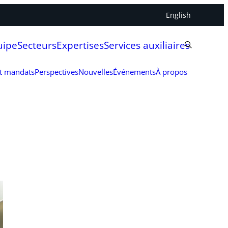
English
uipe
Secteurs
Expertises
Services auxiliaires
et mandats
Perspectives
Nouvelles
Événements
À propos