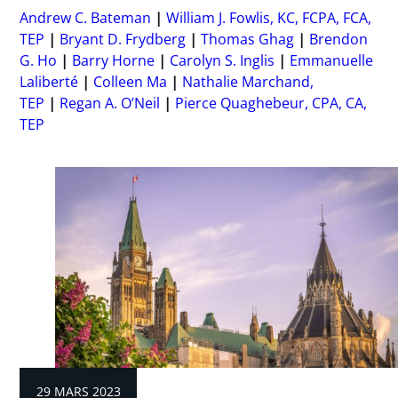
Andrew C. Bateman
William J. Fowlis, KC, FCPA, FCA,
TEP
Bryant D. Frydberg
Thomas Ghag
Brendon
G. Ho
Barry Horne
Carolyn S. Inglis
Emmanuelle
Laliberté
Colleen Ma
Nathalie Marchand,
TEP
Regan A. O’Neil
Pierce Quaghebeur, CPA, CA,
TEP
29 MARS 2023