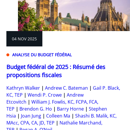
04 NOV 2025
ANALYSE DU BUDGET FÉDÉRAL
Budget fédéral de 2025 : Résumé des
propositions fiscales
Kathryn Walker
Andrew C. Bateman
Gail P. Black,
KC, TEP
Wendi P. Crowe
Andrew
Etcovitch
William J. Fowlis, KC, FCPA, FCA,
TEP
Brendon G. Ho
Barry Horne
Stephen
Hsia
Joan Jung
Colleen Ma
Shashi B. Malik, KC,
MAcc, CPA, CA, JD, TEP
Nathalie Marchand,
TEP
Regan A. O’Neil