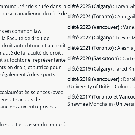
munauté crie située dans la
d’été 2025
(Calgary) :
Taryn Gh
landaise-canadienne du côté de
d’été 2024 (Toronto) :
Abbigail
d’été 2023 (Vancouver) :
Vanes
ans en common law
d’été 2022 (Calgary) :
Trevor M
 la Faculté de droit de
au droit autochtone et au droit
d’été 2021 (Toronto) :
Aleshia 
uté de la faculté de droit :
d’été 2020 (Saskatoon) :
Carte
oit autochtone, représentante
ts en droit, et tutrice pour
d’été 2019 (Calgary) :
Jared Kno
e également à des sports
d’été 2018 (Vancouver) :
Derek
(University of British Columbi
accalauréat ès sciences (avec
d’été 2017 (Toronto et Vancou
a ensuite acquis de
Shawnee Monchalin (Universit
nanciers aux entreprises au
 du sport et passer du temps à