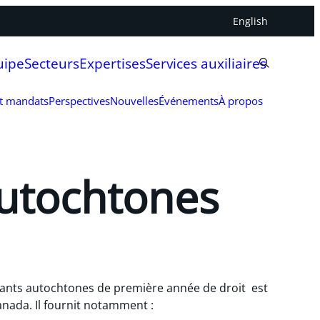
English
uipe
Secteurs
Expertises
Services auxiliaires
et mandats
Perspectives
Nouvelles
Événements
À propos
utochtones
nts autochtones de première année de droit est
nada. Il fournit notamment :