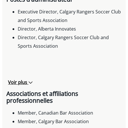
Amendment Act, 2014, Receives Royal Assent,”
Lexology, 2014
Executive Director, Calgary Rangers Soccer Club
Author, “CSA Staff Consultation Note 45–401,”
and Sports Association
Securities Practice Notes, Winter 2012
Director, Alberta Innovates
Author, “Alberta Blanket Order Completes
Director, Calgary Rangers Soccer Club and
« North West » Exemptions From Universal
Sports Association
Registration Requirements,” Securities Practice
Notes, Summer 2010
Co-author, “Capital Raising Under the New
Registration Regime,” Securities Practice Notes,
Voir plus
Fall 2009
Associations et affiliations
professionnelles
Member, Canadian Bar Association
Member, Calgary Bar Association