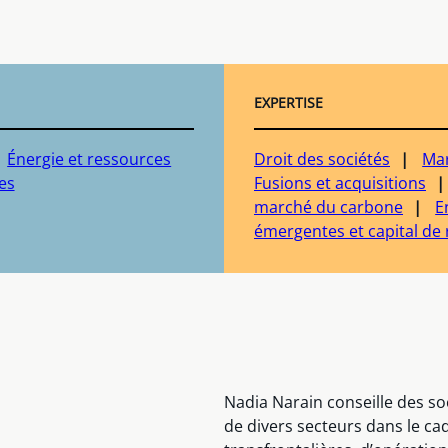
EXPERTISE
Énergie et ressources
Droit des sociétés
Mar
es
Fusions et acquisitions
marché du carbone
E
émergentes et capital de 
Nadia Narain conseille des so
de divers secteurs dans le cad