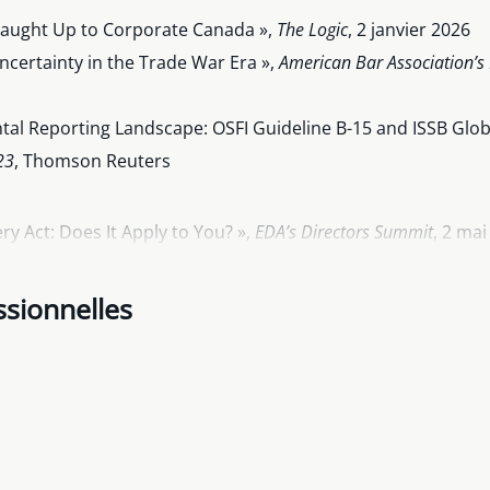
Caught Up to Corporate Canada »,
The Logic
, 2 janvier 2026
certainty in the Trade War Era »,
American Bar Association’s
al Reporting Landscape: OSFI Guideline B-15 and ISSB Glob
23
, Thomson Reuters
y Act: Does It Apply to You? »,
EDA’s Directors Summit
, 2 mai
ssionnelles