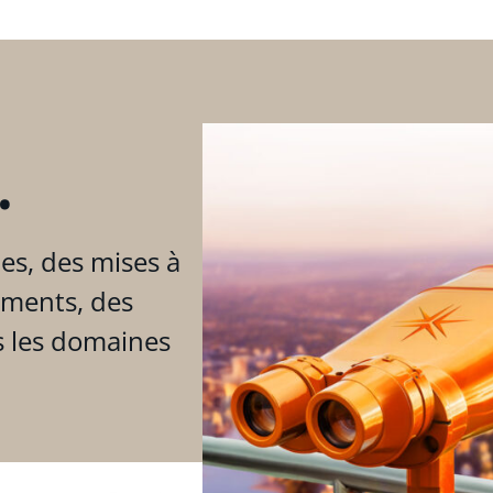
.
es, des mises à
ements, des
s les domaines