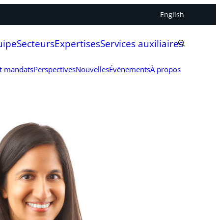
English
uipe
Secteurs
Expertises
Services auxiliaires
et mandats
Perspectives
Nouvelles
Événements
À propos